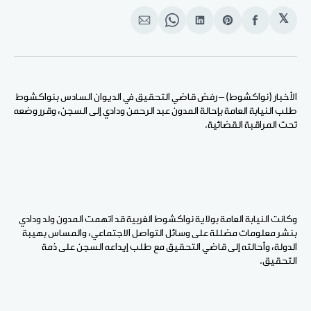
𝕏
انشر
Share
انشر
Share
انشر
على
on
على
on
على
الفيسبوك
Pinterest
لينكد
WhatsApp
الإيميل
إن
الأخبار (نواكشوط) – رفض قاضي التحقيق في الديوان السادس بنواكشوط
طلب النيابة العامة بإحالة المدون عبد الرحمن ودادي إلى السجن، وقرر وضعه
تحت المراقبة القضائية.
وكانت النيابة العامة بولاية نواكشوط الغربية قد اتهمت المدون ولد ودادي
بنشر معلومات مضللة على وسائل التواصل الاجتماعي، والمساس بهيبة
الدولة، وأحالته إلى قاضي التحقيق مع طلب إيداعه السجن على ذمة
التحقيق.