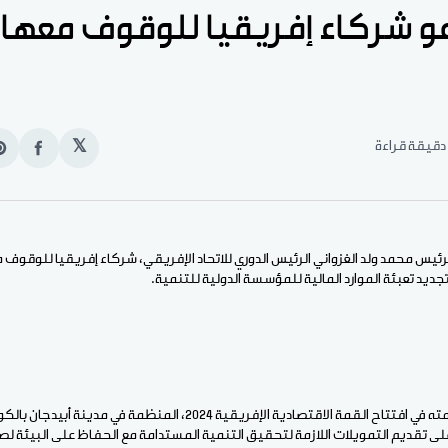
عو شركاء إفريقيا للوقوف معها
𝕏
انشر
e
على
n
الفيس
t
الرئيس محمد ولد الغزواني الرئيس الدوري للاتحاد الإفريقي، شركاء إفريقيا للوقو
جديد تعبئة الموارد المالية للمؤسسة الدولية للتنمية.
وأكد ولد الغزواني خلال كلمته في افتتاح القمة الاقتصادية الإفريقية 2024، ال
ى تقديم التمويلات اللازمة لتحقيق التنمية المستدامة مع الحفاظ على البيئة لصال