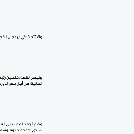
وافتتحت في أبيدجان القمة الاقتصادية الإفريقية 4
وتجمع القمة، فاعلين رئي
المالية، من أجل دعم الدورة التمويلية الـ21، لتجديد الموارد المالي
وضم الوفد الموريتاني المش
سيدي أحمد ولد ابوه، وسفي