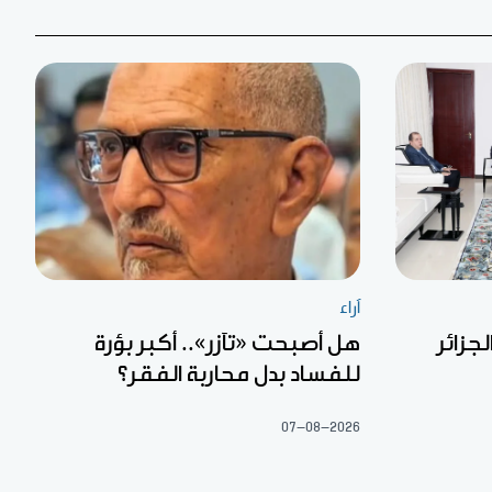
آراء
جزائر
هل أصبحت «تآزر».. أكبر بؤرة
للفساد بدل محاربة الفقر؟
07-08-2026