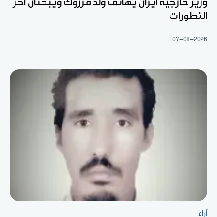
وزير خارجية إيران يهاتف ولد مرزوك ويبحثان آخر
التطورات
07-08-2026
آراء