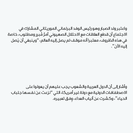
واعتبر ولد الصبار وهو رئيس الوفد البرلماني الموريتاني المشارك في
الاجتماع أن قطع العلاقات مع الاحتلال الصهيوني أمرٌ مُبرر ومطلوب، خاصة
في هذه الظروف، معتبرا أنه موقف لم يصل إليه العالم، “وينبغي أن يَصل
إليه الآن”.
وأشار إلى أن الدول العربية والشعوب يجب عليهم أن يعولوا على
الاصطفافات الدولية مع دولة غير أمريكا، التي “نزعت عن نفسها جلباب
الحياء”، وكشرت عن أنياب العداء، وِفق تعبيره.