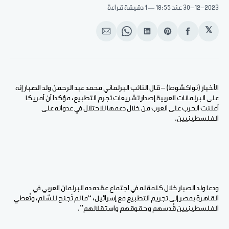
30-12-2023
عند 18:55
1 دقيقة قراءة
𝕏
انشر
Share
انشر
Share
انشر
على
on
على
on
على
الفيسبوك
Pinterest
لينكد
WhatsApp
الإيميل
إن
الأخبار (نواكشوط) – قال النائب البرلماني محمد عبد الرحمن ولد الصبار إنه
على البرلمانات العربية إصدار تشريعات تجرم التطبيع، مؤكدا أن أمريكا
أعلنت الحرب على العرب من خلال دعمها للاحتلال في عدوانه على
الفلسطينيين.
ودعا ولد الصبار خلال كلمة له في اجتماع عقده ده البرلمان العربي في
القاهرة بمصر إلى تجريم التطبيع مع إسرائيل، “ما لم تَجنح للسَّلم، وتُعطي
الفلسطينيين قُدسهم وحقوقهم واستقلالهم”.