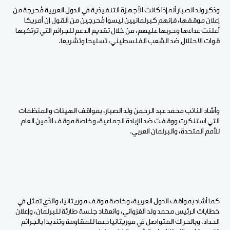
وذكر ولد الصبار أنه إذا كانت الأجهزة التنفيذية في الدول العربية مُحرجة من
إعلان موقفها، فإنهم كبرلمانيين ليسوا مُحرجين من القول إن أمريكا
أعلنت عداءها وحربها عليهم، من خلال تقديم الدعم للجرائم التي ترتكبها
قوات الاحتلال ضد الشعب الفلسطيني، تسليحا وتشريعا.
وأشاد النائب محمد عبد الرحمن ولد الصبار، بمواقف الهيئات والمنظمات
التي استنكرت ووقفت ضد الإبادة الجماعية، وخاصة موقف الأمين العام
للأمم المتحدة، والبرلمان العربي.
كما أشاد بمواقف الدول العربية، وخاصة موقف موريتانيا، والذي تمثل في
خطابات الرئيس محمد ولد الغزواني، وانعقاد جلسة طارئة للبرلمان، وإعلان
الحداد، وبالحراك المتواصل في موريتانيا دعما للمقاومة وتنديدا بالجرائم