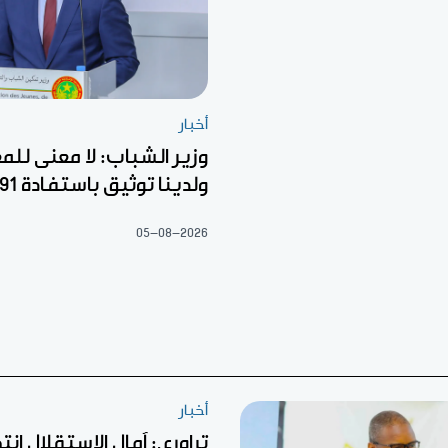
أخبار
وزير الشباب: لا معنى للم
ولدينا توثيق باستفادة 22.791
05-08-2026
أخبار
تراوري: آمال الاستقلال ان