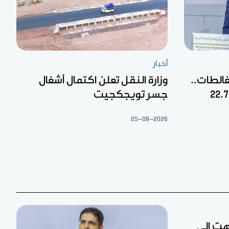
أخبار
غالطات..
وزارة النقل تعلن اكتمال أشغال
جسر تويجكجيت
05-08-2026
تهت إلى