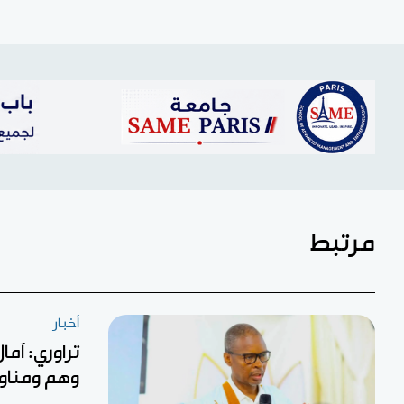
مرتبط
أخبار
تراوري: آما
وهم ومناو