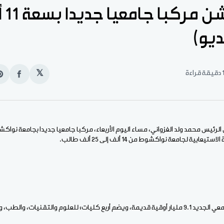
غزواني 
يو)
قيقة قراءة
𝕏
انشر
e
على
n
الفيس
t
بية لجامعة نواكشوط من 14 ألف إلى 25 ألف طالب.
يات، والطب، والآداب، والعلوم القانونية.