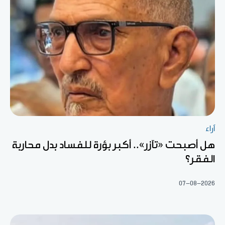
آراء
هل أصبحت «تآزر».. أكبر بؤرة للفساد بدل محاربة
الفقر؟
07-08-2026