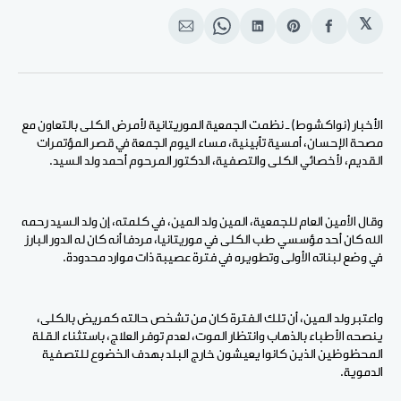
𝕏
انشر
Share
انشر
Share
انشر
على
on
على
on
على
الفيسبوك
Pinterest
لينكد
WhatsApp
الإيميل
إن
الأخبار (نواكشوط) ـ نظمت الجمعية الموريتانية لأمرض الكلى بالتعاون مع
مصحة الإحسان، أمسية تأبينية، مساء اليوم الجمعة في قصر المؤتمرات
القديم، لأخصائي الكلى والتصفية، الدكتور المرحوم أحمد ولد السيد.
وقال الأمين العام للجمعية، المين ولد المين، في كلمته، إن ولد السيد رحمه
الله كان أحد مؤسسي طب الكلى في موريتانيا، مردفا أنه كان له الدور البارز
في وضع لبناته الأولى وتطويره في فترة عصيبة ذات موارد محدودة.
واعتبر ولد المين، أن تلك الفترة كان من تشخص حالته كمريض بالكلى،
ينصحه الأطباء بالذهاب وانتظار الموت، لعدم توفر العلاج، باستثناء القلة
المحظوظين الذين كانوا يعيشون خارج البلد بهدف الخضوع للتصفية
الدموية.