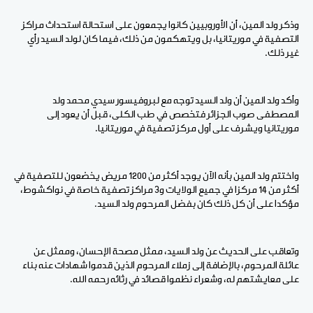
وذكر ولد المين، أن الأوروبيين كانوا يجمعون على استحالة استحداث مراكز
التصفية في موريتانيا، بل ويتهكمون من ذلك، فيما كان لولد السيد رأي
غير ذلك.
وأكد ولد المين أن ولد السيد توجه مع لبروفيسور سيدي محمد ولد
المصطفى صوب الجزائر فتخصص في طب الكلى، قبل أن يعود إلى
موريتانيا ويشرف على أول مركز تصفية في موريتانيا.
واختتم ولد المين بأنه الآن يوجد أكثر من 1200 مريض يخضعون للتصفية في
أكثر من 14 مركزا في جميع الولايات و3 مراكز تصفية خاصة في نواكشوط،
مؤكدا على أن كل ذلك كان بفضل المرحوم ولد السيد.
وتعاقب على الحديث عن ولد السيد، ممثل مصحة الإحسان، وممثل عن
عائلة المرحوم، بالإضافة إلى زملاء المرحوم الذين قدموا شهادات عنه بناء
على معايشتهم له، وشعراء نظموا قصائد في رثائه رحمه الله.