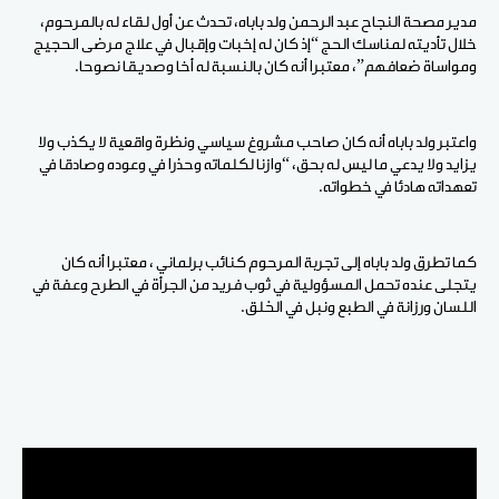
مدير مصحة النجاح عبد الرحمن ولد باباه، تحدث عن أول لقاء له بالمرحوم،
خلال تأديته لمناسك الحج “إذ كان له إخبات وإقبال في علاج مرضى الحجيج
ومواساة ضعافهم”، معتبرا أنه كان بالنسبة له أخا وصديقا نصوحا.
واعتبر ولد باباه أنه كان صاحب مشروغ سياسي ونظرة واقعية لا يكذب ولا
يزايد ولا يدعي ما ليس له بحق، “وازنا لكلماته وحذرا في وعوده وصادقا في
تعهداته هادئا في خطواته.
كما تطرق ولد باباه إلى تجربة المرحوم كنائب برلماني ، معتبرا أنه كان
يتجلى عنده تحمل المسؤولية في ثوب فريد من الجرأة في الطرح وعفة في
اللسان ورزانة في الطبع ونبل في الخلق.