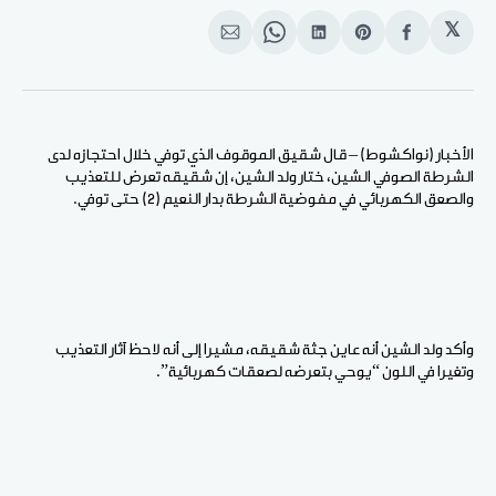
𝕏
انشر
Share
انشر
Share
انشر
على
on
على
on
على
الفيسبوك
Pinterest
لينكد
WhatsApp
الإيميل
إن
الأخبار (نواكشوط) – قال شقيق الموقوف الذي توفي خلال احتجازه لدى
الشرطة الصوفي الشين، ختار ولد الشين، إن شقيقه تعرض للتعذيب
والصعق الكهربائي في مفوضية الشرطة بدار النعيم (2) حتى توفي.
وأكد ولد الشين أنه عاين جثة شقيقه، مشيرا إلى أنه لاحظ آثار التعذيب
وتغيرا في اللون “يوحي بتعرضه لصعقات كهربائية”.