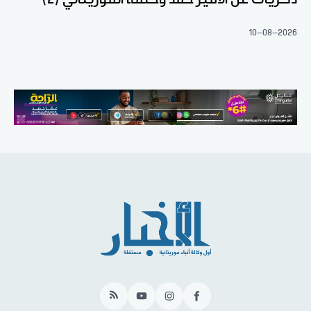
10-08-2026
RSS
YouTube
Instagram
Facebook