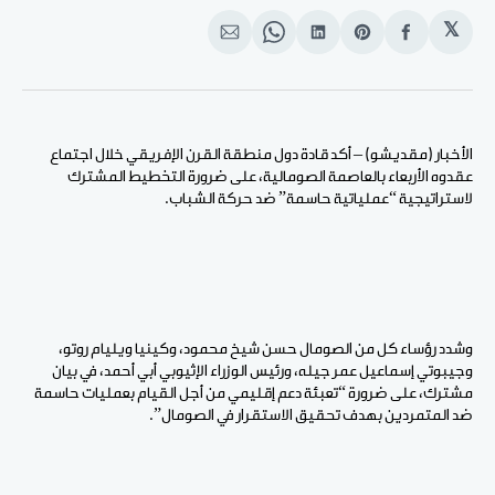
𝕏
انشر
Share
انشر
Share
انشر
على
on
على
on
على
الفيسبوك
Pinterest
لينكد
WhatsApp
الإيميل
إن
الأخبار (مقديشو) – أكد قادة دول منطقة القرن الإفريقي خلال اجتماع
عقدوه الأربعاء بالعاصمة الصومالية، على ضرورة التخطيط المشترك
لاستراتيجية “عملياتية حاسمة” ضد حركة الشباب.
وشدد رؤساء كل من الصومال حسن شيخ محمود، وكينيا ويليام روتو،
وجيبوتي إسماعيل عمر جيله، ورئيس الوزراء الإثيوبي أبي أحمد، في بيان
مشترك، على ضرورة “تعبئة دعم إقليمي من أجل القيام بعمليات حاسمة
ضد المتمردين بهدف تحقيق الاستقرار في الصومال”.