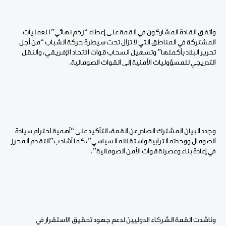
واتفق القادة المشاركون في القمة على إعطاء “زخم نهائي” للعمليات
المشتركة في المناطق التي لا تزال تحت سيطرة حركة الشباب “من أجل
تحرير البلاد بأكملها” وتسهيل انسحاب قوات الاتحاد الإفريقي، والنقل
التدريجي للمسؤوليات الأمنية إلى القوات الصومالية.
وجدد البيان المشترك الصادر عن القمة، التأكيد على “أهمية احترام سيادة
الصومال ووحدته الترابية واستقلاله السياسي”، كما أشاد ب”التقدم المحرز
في إعادة بناء وعصرنة قوات الأمن الصومالية”.
وناشدت القمة الشركاء الدوليين لدعم جهود تحقيق الاستقرار في