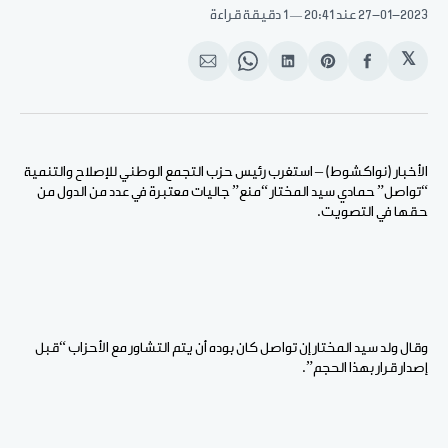
27-01-2023
عند 20:41
1 دقيقة قراءة
𝕏
انشر
Share
انشر
Share
انشر
على
on
على
on
على
الفيسبوك
Pinterest
لينكد
WhatsApp
الإيميل
إن
الأخبار (نواكشوط) – استغرب رئيس حزب التجمع الوطني للإصلاح والتنمية
“تواصل” حمادي سيد المختار “منع” جاليات معتبرة في عدد من الدول من
حقها في التصويت.
وقال ولد سيد المختار إن تواصل كان بوده أن يتم التشاور مع الأحزاب “قبل
إصدار قرار بهذا الحجم”.