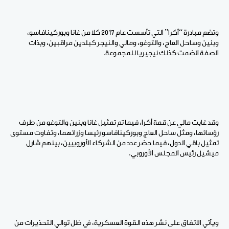
وتضم مبادرة “أكرا” التي تأسست عام 2017 كلا من غانا وبوركينافاسو،
وبنين وساحل العاج، والتوغو، ومالي والنيجر كبلدين مراقبين، وبذات
الصفة انضمت كذلك نيجيريا للمجموعة.
وقد غابت مالي عن قمة أكرا، فيما تم تمثيل غانا وبنين والتوغو من طرف
رؤسائها، ومثل ساحل العاج وبوركينافاسو رئيسا وزرائهما، وتفاوت مستوى
تمثيل باقي الدول، فيما حضر عدد من الشركاء الأوروبيين، بينهم شارل
ميشيل رئيس المجلس الأوروبي.
ويأتي الاتفاق على نشر هذه القوة العسكرية، في ظل توالي التحذيرات من