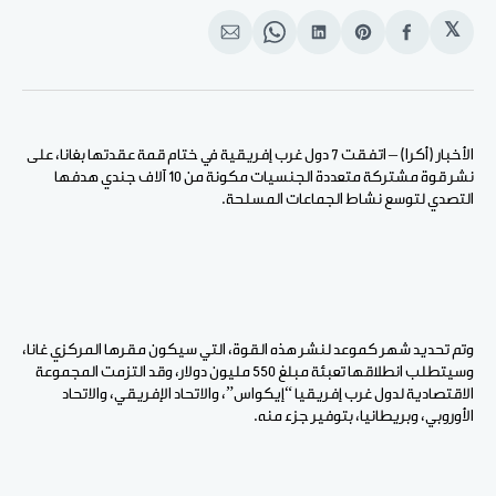
𝕏
انشر
Share
انشر
Share
انشر
على
on
على
on
على
الفيسبوك
Pinterest
لينكد
WhatsApp
الإيميل
إن
الأخبار (أكرا) – اتفقت 7 دول غرب إفريقية في ختام قمة عقدتها بغانا، على
نشر قوة مشتركة متعددة الجنسيات مكونة من 10 آلاف جندي هدفها
التصدي لتوسع نشاط الجماعات المسلحة.
وتم تحديد شهر كموعد لنشر هذه القوة، التي سيكون مقرها المركزي غانا،
وسيتطلب انطلاقها تعبئة مبلغ 550 مليون دولار، وقد التزمت المجموعة
الاقتصادية لدول غرب إفريقيا “إيكواس”، والاتحاد الإفريقي، والاتحاد
الأوروبي، وبريطانيا، بتوفير جزء منه.