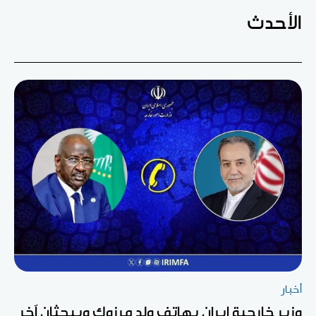
الأحدث
أخبار
وزير خارجية إيران يهاتف ولد مرزوك ويبحثان آخر