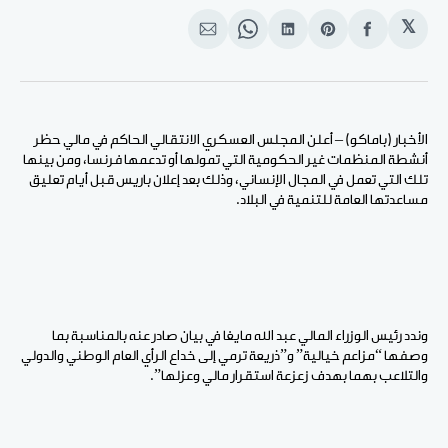
𝕏
انشر
Share
انشر
Share
انشر
على
on
على
on
على
الفيسبوك
Pinterest
لينكد
WhatsApp
الإيميل
إن
الأخبار (باماكو) – أعلن المجلس العسكري الانتقالي الحاكم في مالي حظر
أنشطة المنظمات غير الحكومية التي تمولها أو تدعمها فرنسا، ومن بينها
تلك التي تعمل في المجال الإنساني، وذلك بعد إعلان باريس قبل أيام تعليق
مساعدتها العامة للتنمية في البلاد.
وندد رئيس الوزراء المالي عبد الله مايغا في بيان صادر عنه بالمناسبة بما
وصفها “مزاعم خيالية” و”ذريعة ترمي إلى خداع الرأي العام الوطني والدولي
والتلاعب بهما بهدف زعزعة استقرار مالي وعزلها”.