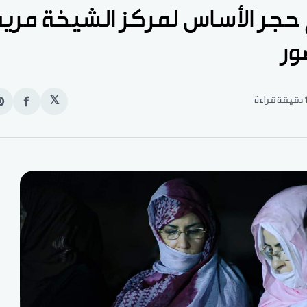
جر الأساس لمركز الشيخة مريم
ور
قيقة قراءة
𝕏
انشر
e
على
n
الفيس
t