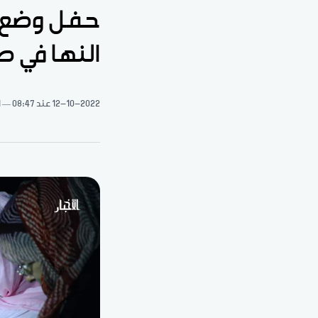
حفل وضع ح
النها في ص
12-10-2022
عند 08:47
1 د