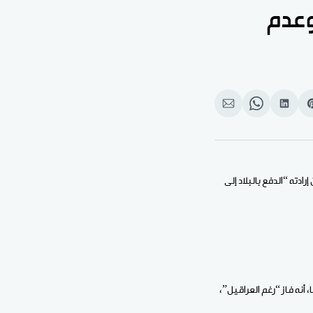
وعدم
Shar
انشر
Share
انشر
o
على
on
على
بوك
Pinteres
لينكد
WhatsApp
الإيميل
إن
ادته “الدفع بالبلاد إلى
أنه فاز “رغم العراقيل”،