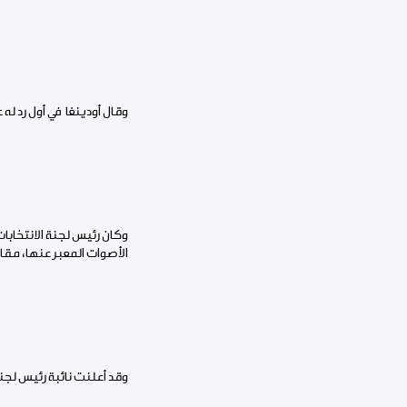
وقال أودينغا في أول رد له 
الأصوات المعبر عنها، مقابل 48.85% حصل عليها منافسه الأبرز رايلا أودينغا المدعوم من الرئيس منتهي الولاية أوه
وقد أعلنت نائبة رئيس لجنة الانتخابات أنها و3 آخرين من أعضاء الل