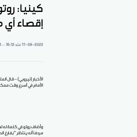
كينيا: روتو
إقصاء أي 
17-08-2022
عند 16:12
1 دقيقة 
الأخبار (نيروبي) – قال المت
الأمام في أسرع وقت ممك
وأضاف روتو في كلمة له تعق
مردفا أنه ينتظر “بفارغ الص