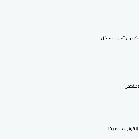
سيكونون “في خدمة كل
ة تشتغل”.
زلة وتجاهلا صارخا