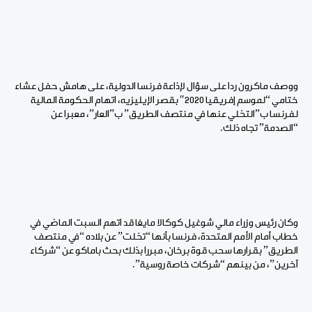
ووصف ماكرون ردا على سؤال لإذاعة فرنسا الدولية، على هامش حفل عشاء
ختامي “لموسم إفريقيا 2020″ بقصر الإيليزيه، اتهام الحكومة المالية
لفرنسا ب”التخلي عنها في منتصف الطريق” ب”العار”، معبرا عن
“الصدمة” تجاه ذلك.
وكان رئيس وزراء مالي شوغيل كوكالا مايغا قد اتهم السبت الماضي في
خطاب أمام الأمم المتحدة، فرنسا بأنها “تخلت” عن بلاده “في منتصف
الطريق” بقرارها سحب قوة برخان، مبررا بذلك بحث باماكو عن “شركاء
آخرين”، من بينهم “شركات خاصة روسية”.