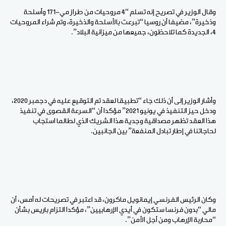
وقال الوزير في تصريح إنه تسلم “4 مروحيات من طراز مي-171 وأسلحة
وذخيرة”، مضيفا أن روسيا “تبرعت بالأسلحة والذخيرة، وتم شراء المروحيات
4، الجديدة كما تلاحظون، جميعها من ميزانية البلاد”.
وأشار الوزير إلى أن ذلك جاء “تطبيقا لعقد تم التوقيع عليه في دجمبر 2020،
ودخل حيز التنفيذ في يونيو 2021” مؤكدا أن “السرعة القصوى في تنفيذ
هذا العقد تظهر مصداقية وجدية هذا الشريك الذي لطالما استجاب
لحاجاتنا في إطار تبادل المنفعة” بين الجانبين.
وكان الرئيس الفرنسي إيمانويل ماكرون، قد اعتبر في تصريحات له أمس، أن
مالي “بدون فرنسا ستكون في أيدي الإرهابيين”، مؤكدا التزام باريس بشأن
“محاربة الإرهاب ومن أجل الأمن”.