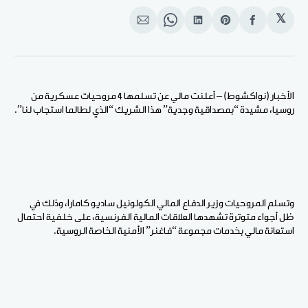
𝕏
انشر
Share
انشر
Share
انشر
على
on
على
on
على
الفيسبوك
Pinterest
لينكد
WhatsApp
الإيميل
إن
الأخبار (نواكشوط) – أعلنت مالي عن تسلمها 4 مروحيات عسكرية من
روسيا، مشيدة “بمصداقية وجدية” هذا الشريك “الذي لطالما استجاب لنا”.
وتسلم المروحيات وزير الدفاع المالي الكولونيل ساديو كامارا، وذلك في
ظل أجواء متوترة تشهدها العلاقات المالية الفرنسية، على خلفية احتمال
استعانة مالي بخدمات مجموعة “فاغنر” الأمنية الخاصة الروسية.