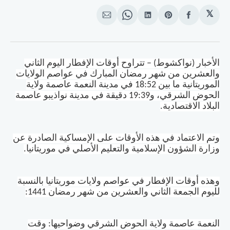
𝕏
انشر
Share
انشر
Share
انشر
على
on
على
on
على
الفيسبوك
Pinterest
لينكد
WhatsApp
الإيميل
إن
الأخبار (نواكشوط) – تتراوح أوقات الإفطار اليوم الثاني
والعشرين من شهر رمضان المبارك في عواصم الولايات
الموريتانية ما بين 18:52 في مدينة النعمة عاصمة ولاية
الحوض الشرقي، و19:39 دقيقة في مدينة نواذيبو عاصمة
البلاد الاقتصادية
.
وتم الاعتماد في هذه الأوقات على الإمساكية الصادرة عن
وزارة الشؤون الإسلامية والتعليم الأصلي في موريتانيا
.
وهذه أوقات الإفطار في عواصم ولايات موريتانيا بالنسبة
لليوم الجمعة الثاني والعشرين من شهر رمضان 1441
:
النعمة عاصمة ولاية الحوض الشرقي وضواحيها: وقت