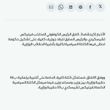
𝕏
انشر
Share
انشر
Share
انشر
على
on
على
on
على
الفيسبوك
Pinterest
لينكد
WhatsApp
الإيميل
إن
الأخبار (كينشاسا) ـ اتفق الرئيس الكونغولي المنتخب فيليكس
تشيسكيدي، والرئيس السابق للبلاد جوزيف كابيلا، على تشكيل حكومة
تحظى فيها الكتلة السياسية لكابيلا بأغلبية الحقائب الوزارية.
ووفق الاتفاق، فستمثل كتلة كابيلا، الحاصة على أغلبية برلمانية، ب42
حقيبة وزارية، بين وزير، ومساعد وزير، فيما سيمثل الكتلة السياسية
الداعمة لفيليكس تشيسكدي ب23 حقيبة وزارية.