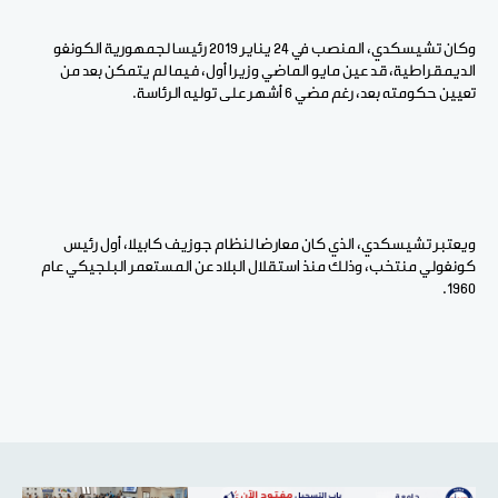
وكان تشيسكدي، المنصب في 24 يناير 2019 رئيسا لجمهورية الكونغو
الديمقراطية، قد عين مايو الماضي وزيرا أول، فيما لم يتمكن بعد من
تعيين حكومته بعد، رغم مضي 6 أشهر على توليه الرئاسة.
ويعتبر تشيسكدي، الذي كان معارضا لنظام جوزيف كابيلا، أول رئيس
كونغولي منتخب، وذلك منذ استقلال البلاد عن المستعمر البلجيكي عام
1960.