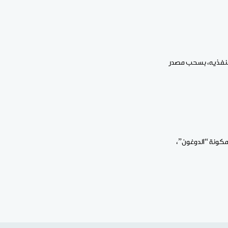
 منفذيه، بسحب مصدر
كونة “الدوغون”،