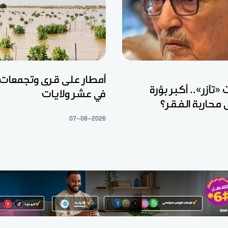
أمطار على قرى وتجمعات
تآزر».. أكبر بؤرة
في عشر ولايات
 محاربة الفقر؟
07-08-2026