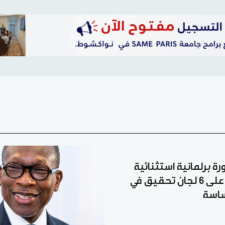
رة برلمانية استثنائية
للمصادقة على 6 لجان تحقيق في
اسة