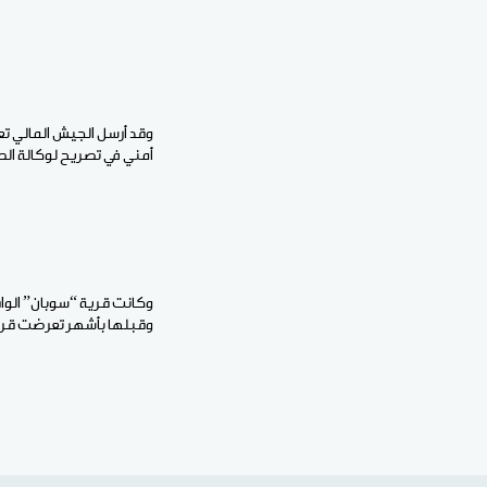
وقد أرسل الجيش المالي ت
أمني في تصريح لوكالة الص
وكانت قرية “سوبان” الو
وقبلها بأشهر تعرضت قرية “أوغوساغ