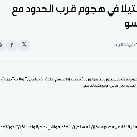
لي: 38 قتيلا في هجوم قرب الحدود مع
سو
قيقة قراءة
𝕏
انشر
e
على
n
الفيس
t
لحدود بين مالي، وبوركينافاسو.
الية نقلا عن مصادرها، فإن المسلحين “أخذوا مواشي، وأحرقوا مساكن”، دون تحد