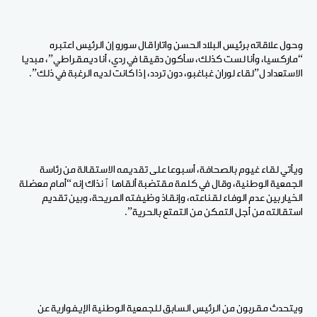
وحول علاقاته برئيس البلاد الحسن واتارا قال سورو إن الرئيس اعتبره
“ماركسيا، وأنا لست كذلك، سأكون دقيقا في ردي، أنا ديمقراطي”، مبديا
الاستعداد ل”لقاء لوران غباغبو، دون تردد، إ ذا كانت لديه الرغبة في ذلك”.
ويأتي لقاء غيوم بالصحافة، أسبوعا على تقديمه الاستقالة من رئاسة
الجمعية الوطنية، وقال في كلمة مقتضبة ألقاها ٱنذاك إنه “أمام معضلة
الخيار بين عدم الوفاء لقناعته، وإنقاذ وظيفته المريحة، وبين تقديم
استقالته من أجل التمكن من التمتع بالحرية”.
ويتحدث مقربون من الرئيس السابق للجمعية الوطنية الإيفوارية عن