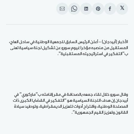
𝕏
انشر
Share
انشر
Share
انشر
على
on
على
on
على
الفيسبوك
Pinterest
لينكد
WhatsApp
الإيميل
إن
الأخبار (أبيدجان) – أعلن الرئيس السابق للجمعية الوطنية في ساحل العاج،
المستقيل من منصبه مؤخرا غيوم سورو عن تشكيل لجنة سياسية تعنى
ب”التفكير في استراتيجيته المستقبلية”.
وقال سورو خلال لقاء جمعه بالصحافة في مقر إقامته ب”ماركوري” في
أبيدجان إن هدف اللجنة السياسية هو “التفكير في القضايا الكبرى ذات
المصلحة الوطنية، واقتراح أدوات لتعزيز الديمقراطية، وتوطيد سيادة
القانون وتعزيز القيم الجمهورية”.