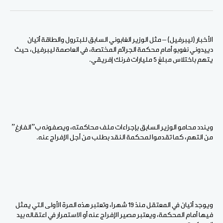
الفيسبوك
Pinterest
لينكد
WhatsApp
الإيميل
إن
الأخبار (ليبرفيل) – مثل الوزير الغابوني السابق للبترول والطاقة أتيان
دييدوني نغوبو أمام محكمة الجرائم المختصة، في العاصمة ليبرفيل، حيث
يتهم باختلاس مبلغ 5 مليارات فرنك إفريقي.
ويندد محامو الوزير السابق بإجراءات ملف محاكمته، ويصفونه ب”الفارغ”
من التهم، كما تقدموا لمحكمة النقد بطلب من أجل الإفراج عنه.
ويوجد أتيان في المعتقل منذ 19 شهرا، وتعتبر هذه المرة الأولى التي يمثل
فيها أمام المحكمة، ويعتبر مصير الإفراج عنه أو الاستمرار في اعتقاله بيد