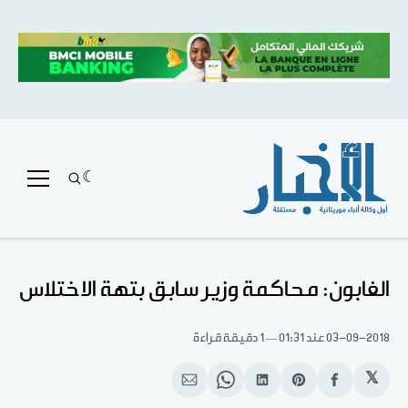
الغابون: محاكمة وزير سابق بتهة الاختلاس
03-09-2018
عند 01:31
1 دقيقة قراءة
𝕏
انشر
Share
انشر
Share
انشر
على
on
على
on
على