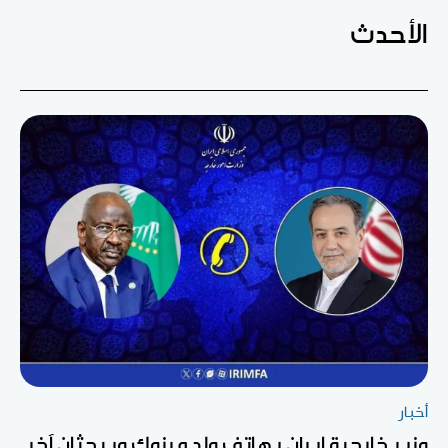
الأحدث
أخبار
وزير خارجية إيران يهاتف ولد مرزوك ويبحثان آخر