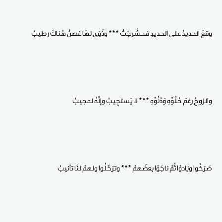
وقعَ الحديدُ على الحديدِ فحشْرجَتْ *** وذَوَى لهَا غصنٌ هُناكَ رطيبُ
والزوجُ رغمَ حُنُوِّهِ وَدُنُوِّهِ *** لا يَستجِيبُ وإنَّهُ لمجيبُ
صَرَخُوا ونِادوْا ثُمَّ ناجَوْا بعضَهمْ *** وترَحَّلُوا ولهمْ لنَا تأنيبُ