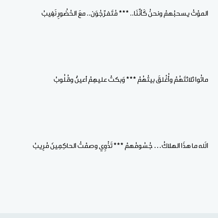
الموْتُ يسحبُهمْ ونحنُ كَأنَّنَا.. *** مُتَفرِّجُوَن.. معَ الحُضُورِ نَغِيبُ
ماتُوا ثلاثتَهُمْ وأُغْلقَ بيتُهُمْ *** وَبكتْ عليهِمْ أعينٌ وقُلُوبُ
اللهَ ما هذَا الهلاكُ… جُسُومُهمْ *** تَذْوِي وصمْتُ الحاكِمِينَ مُرِيبُ