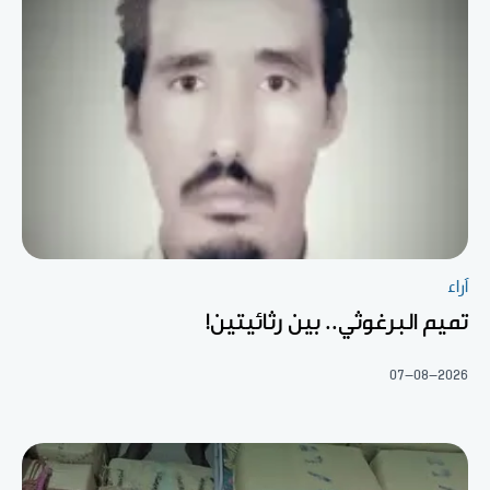
آراء
تميم البرغوثي.. بين رثائيتين!
07-08-2026