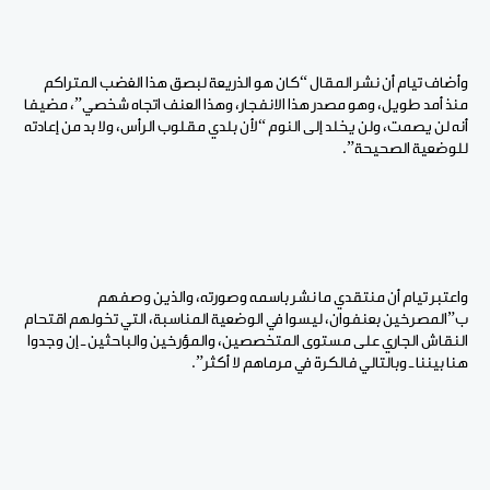
وأضاف تيام أن نشر المقال “كان هو الذريعة لبصق هذا الغضب المتراكم
منذ أمد طويل، وهو مصدر هذا الانفجار، وهذا العنف اتجاه شخصي”، مضيفا
أنه لن يصمت، ولن يخلد إلى النوم “لأن بلدي مقلوب الرأس، ولا بد من إعادته
للوضعية الصحيحة”.
واعتبر تيام أن منتقدي ما نشر باسمه وصورته، والذين وصفهم
ب”المصرخين بعنفوان، ليسوا في الوضعية المناسبة، التي تخولهم اقتحام
النقاش الجاري على مستوى المتخصصين، والمؤرخين والباحثين ـ إن وجدوا
هنا بيننا ـ وبالتالي فالكرة في مرماهم لا أكثر”.