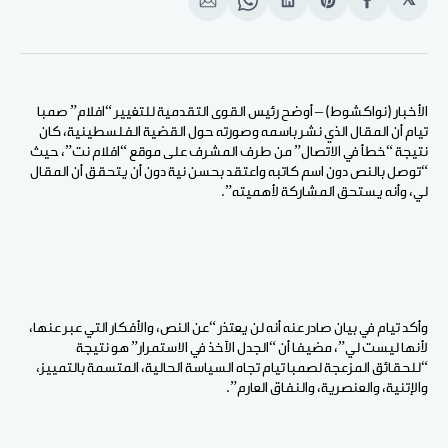
𝕏
انشر
Share
انشر
Share
انشر
على
on
على
on
على
الفيسبوك
Pinterest
لينكد
WhatsApp
الإيميل
إن
الأخبار (نواكشوط) – أوضح رئيس القوى التقدمية للتغيير “افلام” صمبا
تيام أن المقال الذي نشر باسمه وصورته حول القضية الفلسطينية، كان
نتيجة “خطأ في الاتصال” من طرف المشرف على موقع “افلام نت”، حيث
“توصل بالنص دون اسم كاتبه واعتقد بحسن نية دون أن يتحقق أن المقال
لي، وأنه يستحق المشاركة لأهميته”.
وأكد تيام في بيان صادر عنه أنه لن يعتذر “عن النص، والأفكار التي عبر عنها،
لأنها ليست لي”، مضيفا أن “الجدل الآخذ في الاستمرار” هو نتيجة
“للحقائق المزعجة لصمبا تيام تجاه السياسة الحالية، المتسمة بالتمييز،
والإتنية، والعنصرية، والنفاق العارم”.