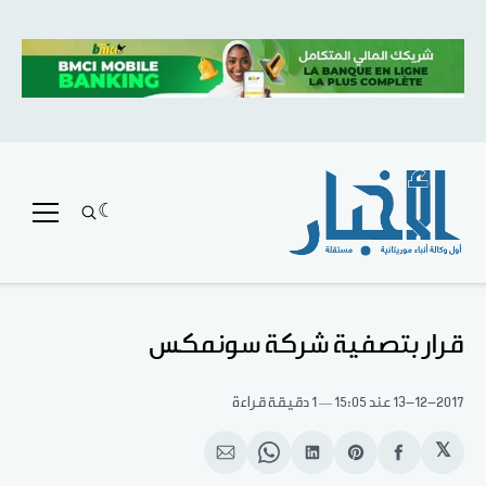
قرار بتصفية شركة سونمكس
13-12-2017
عند 15:05
1 دقيقة قراءة
𝕏
انشر
Share
انشر
Share
انشر
على
on
على
on
على