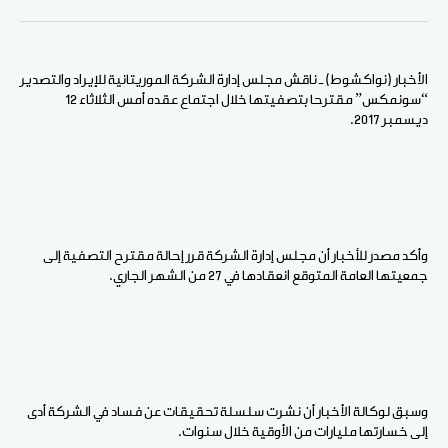
الفيسبوك
Pinterest
لينكد
WhatsApp
الإيميل
إن
الأخبار (نواكشوط) ـ ناقش مجلس إدارة الشركة الموريتانية للإيراد والتصدير
“سونمكس” مقترحا بتصفيتها خلال اجتماع عقده أمس الثلاثاء 12
ديسمبر 2017.
وأكد مصدر للأخبار أن مجلس إدارة الشركة قرر إحالة مقترح التصفية إلى
جمعيتها العامة المتوقع انعقادها في 27 من الشهر الجاري.
وسبق لوكالة الأخبار أن نشرت سلسلة تحقيقات عن فساد في الشركة أدى
إلى خسارتها مليارات من الأوقية خلال سنوات.