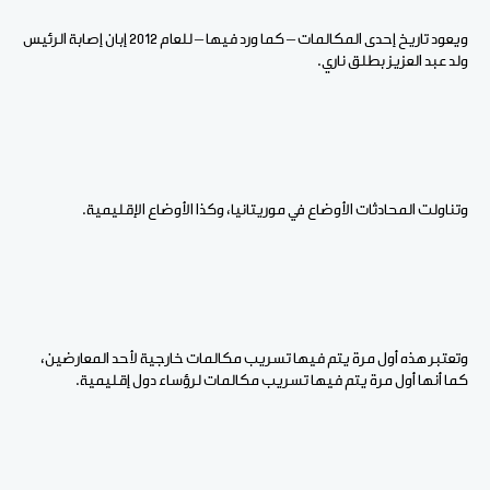
ويعود تاريخ إحدى المكالمات – كما ورد فيها – للعام 2012 إبان إصابة الرئيس
ولد عبد العزيز بطلق ناري.
وتناولت المحادثات الأوضاع في موريتانيا، وكذا الأوضاع الإقليمية.
وتعتبر هذه أول مرة يتم فيها تسريب مكالمات خارجية لأحد المعارضين،
كما أنها أول مرة يتم فيها تسريب مكالمات لرؤساء دول إقليمية.