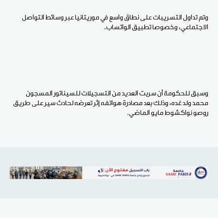
وتم تداول التسريبات على نطاق واسع في موريتانيا عبر وسائط التواصل
الاجتماعي، وخصوصا تطبيق الواتساب.
وسبق للحكومة أن سربت العديد من التسجيلات للسيناتور المسجون
محمد ولد غده، وذلك بعد مصادرة هواتفه إثر تعرضه لحادث سير على طريق
روصو نواكشوط مايو الماضي.