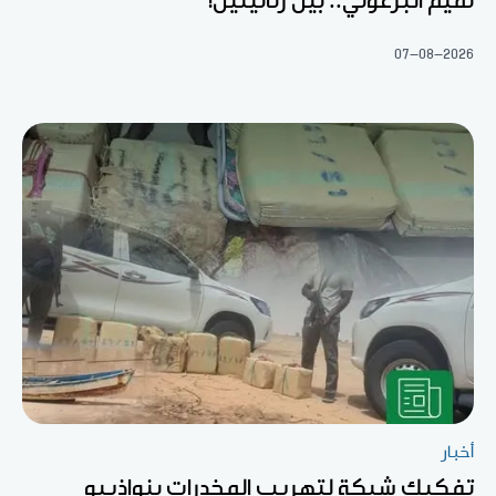
تميم البرغوثي.. بين رثائيتين!
07-08-2026
أخبار
تفكيك شبكة لتهريب المخدرات بنواذيبو