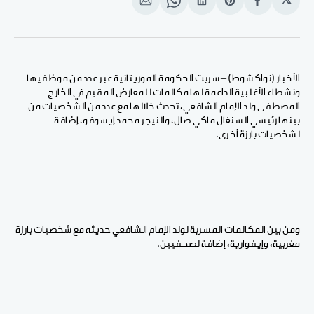
𝕏
انشر
Share
انشر
Share
انشر
على
on
على
on
على
الفيسبوك
Pinterest
لينكد
WhatsApp
الإيميل
إن
الأخبار (نواكشوط) – سربت الحكومة الموريتانية عبر عدد من موظفيها
ونشطاء الأغلبية الداعمة لها مكالمات للمعارض المقيم في الخارج
المصطفى ولد الإمام الشافعي، تحدث خلالها مع عدد من الشخصيات من
بينها رئيسي السنغال ماكي صال، والنيجر محمد إيسوفو، إضافة
لشخصيات بارزة أخرى.
ومن بين المكالمات المسربة لولد الإمام الشافعي حديثه مع شخصيات بارزة
مغربية، وإيفوارية، إضافة لصحفيين.