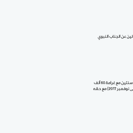
لين عن الجناب النبوي
وأدانت محكمة الاستئناف بنواذيبو اليوم الخميس كاتب المقال المسيء محمد الشيخ ولد امخيطير بالسجن سنتين مع غرامة 60 ألف
أوقية، ويعني الحكم الحالي إطلاق سراحه لأنه أمضى في السجن فترة تفوق الفترة التي أدين بها (يناير 2014 إلى نوفمبر 2017) مع حقه