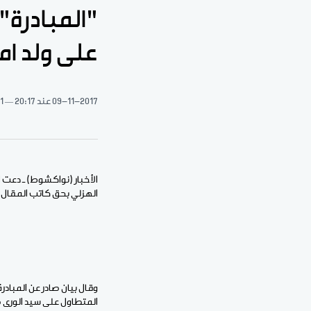
"المبادرة"
على ولد ا
09-11-2017
عند 20:17
1 دقيقة قراءة
الأخبار (نواكشوط) ـ دعت 
الهزلي بحق كاتب المقال 
وقال بيان صادر عن المباد
المتطاول على سيد الورى ص