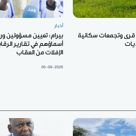
أخبار
 قرى وتجمعات سكانية
بيرام: تعيين مسؤولين ور
يات
أسماؤهم في تقارير الرقا
الإفلات من العقاب
06-08-2026