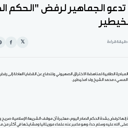
 تدعو الجماهير لرفض "الحكم ال
مخيطير
𝕏
انشر
e
على
n
الفيس
t
المبادرة الطلابية لمناهضة الاختراق الصهيوني وللدفاع عن القضايا العادلة إلى رف
المسيء محمد الشيخ ولد امخيطير.
رة إنها ترفض بشدة الحكم الصادر اليوم، معتبرة أن موقف الشريعة الإسلامية صريح 
لى الله عليه وسلم حدا، وهو ماعبر عنه علماء موريتانيا ومشايخها في أكثر من مر