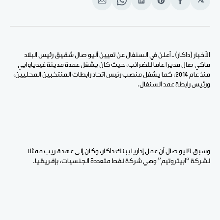
𝕏
انشر
Share
انشر
Share
انشر
على
on
على
on
على
الفيسبوك
Pinterest
لينكد
WhatsApp
الإيميل
إن
الأخبار (داكار) ـ أعلن في السنغال عن تعيين آليو صال شقيق رئيس البلاد
ماكي صال مديرا عاما للضرائب، حيث كان يشغل عمدة مدينة غيدياوايي
منذ عام 2014، كما يشغل منصب رئيس اتحاد رابطات المنتخبين المحليين،
ورئيس رابطة عمد السنغال.
وسبق لآليو صال أن عمل إداريا ببنك داكار، وكان إلى عهد قريب ممثلا
لشركة “ابيتروتيم” وهي شركة نفط متعددة الجنسيات، بإفريقيا.