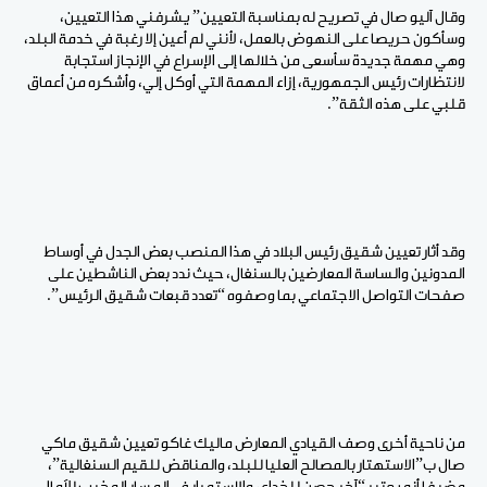
وقال آليو صال في تصريح له بمناسبة التعيين” يشرفني هذا التعيين،
وسأكون حريصا على النهوض بالعمل، لأنني لم أعين إلا رغبة في خدمة البلد،
وهي مهمة جديدة سأسعى من خلالها إلى الإسراع في الإنجاز استجابة
لانتظارات رئيس الجمهورية، إزاء المهمة التي أوكل إلي، وأشكره من أعماق
قلبي على هذه الثقة”.
وقد أثار تعيين شقيق رئيس البلاد في هذا المنصب بعض الجدل في أوساط
المدونين والساسة المعارضين بالسنغال، حيث ندد بعض الناشطين على
صفحات التواصل الاجتماعي بما وصفوه “تعدد قبعات شقيق الرئيس”.
من ناحية أخرى وصف القيادي المعارض ماليك غاكو تعيين شقيق ماكي
صال ب”الاستهتار بالمصالح العليا للبلد، والمناقض للقيم السنغالية”،