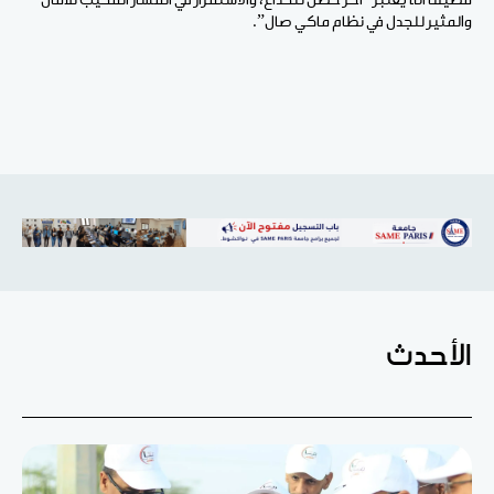
مضيفا أنه يعتبر “آخر حصن للخداع، والاستمرار في المسار المخيب للآمال
والمثير للجدل في نظام ماكي صال”.
الأحدث