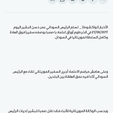
انشر
Share
انشر
Share
انشر
على
on
على
on
على
الفيسبوك
Pinterest
لينكد
WhatsApp
الإيميل
إن
الأخبار (نواكشوط) _ تسلم الرئيس السوداني عمر حسن البشير اليوم
21/08/2017 في الخرطوم أوراق اعتماد با صمبا بوصفه سفيرا فوق العادة
وكامل السلطة لموريتانيا في السودان.
وعلى هامش مراسم الاعتماد أجرى السفير الموريتاني لقاء مع الرئيس
السوداني أكدا فيه عمق العلاقة بين البلدين.
وبحسب الوكالة الموريتانية للأنباء فقد نقل صمبا للبشير تحيات الرئيس