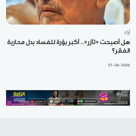
آراء
هل أصبحت «تآزر».. أكبر بؤرة للفساد بدل محاربة
الفقر؟
07-08-2026