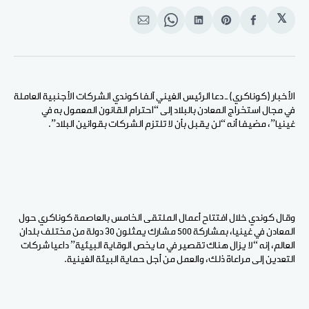
𝕏
انشر
Share
انشر
Share
انشر
على
on
على
on
على
الفيسبوك
Pinterest
لينكد
WhatsApp
الإيميل
إن
الأخبار (كوناكري) ـ دعا الرئيس الغيني آلفا كوندي الشركات الأجنبية العاملة
في مجال استخراج المعادن بالبلاد إلى “احترام القانون المعمول به في
غينيا”، مضيفا أنه “لن يقبل بأن لا تلتزم الشركات بقوانين البلاد”.
وقال كوندي خلال افتتاح أعمال الملتقى الخامس بالعاصمة كوناكري حول
المعادن في غينيا، بمشاركة 500 مشارك يمثلون 30 دولة من مختلف بلدان
العالم، إنه “لا يزال هناك تقصير في ما يخص الوقاية البيئية” داعيا شركات
التعدين إلى مراعاة ذلك، والعمل من أجل حماية البيئة الغينية.