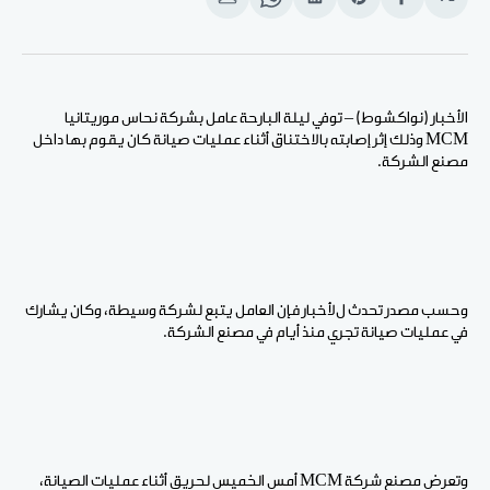
انشر
Share
انشر
Share
انشر
على
on
على
on
على
الفيسبوك
Pinterest
لينكد
WhatsApp
الإيميل
إن
الأخبار (نواكشوط) – توفي ليلة البارحة عامل بشركة نحاس موريتانيا
MCM وذلك إثر إصابته بالاختناق أثناء عمليات صيانة كان يقوم بها داخل
مصنع الشركة.
وحسب مصدر تحدث لﻷخبار فإن العامل يتبع لشركة وسيطة، وكان يشارك
في عمليات صيانة تجري منذ أيام في مصنع الشركة.
وتعرض مصنع شركة MCM أمس الخميس لحريق أثناء عمليات الصيانة،