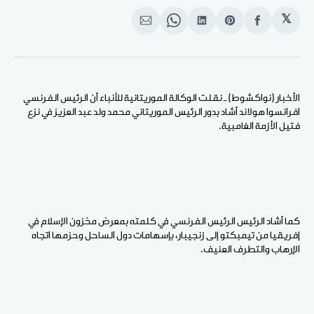
𝕏
انشر
Share
انشر
Share
انشر
على
on
على
on
على
الفيسبوك
Pinterest
لينكد
WhatsApp
الإيميل
إن
الأخبار (نواكشوط) ـ نقلت الوكالة الموريتانية للأنباء أن الرئيس الفرنسي
افرانسوا هولاند أشاد بدور الرئيس الموريتاني محمد ولد عبد العزيز في نزع
فتيل الأزمة الغامبية.
كما أشاد الرئيس الرئيس الفرنسي في كلمته بمعرض مخزون الإسلام في
إفريقيا من تيمبكتو إلى زنجيبار، بإسهامات دول الساحل وحزمها اتجاه
الإرهاب والتطرف العنيف.