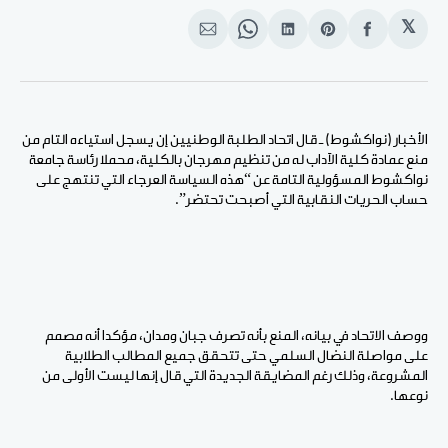
𝕏
انشر
Share
انشر
Share
انشر
على
on
على
on
على
الفيسبوك
Pinterest
لينكد
WhatsApp
الإيميل
إن
الأخبار (نواكشوط) ـ قال اتحاد الطلبة الوطنيين إن يسجل استياءه التام من
منع عمادة كلية الآداب له من تنظيم مهرجان بالكلية، محملا رئاسة جامعة
نواكشوط المسؤولية التامة عن “هذه السياسة العرجاء التي تنتهج على
حساب الحريات النقابية التي أصبحت تحتضر”.
ووصف الاتحاد في بيانه، المنع بأنه تصرف جبان ومدان، مؤكدا أنه مصمم
على مواصلة النضال السلمي حتى تتحقق جميع المطالب الطلابية
المشروعة، وذلك رغم المضايقة الجديدة التي قال إنها ليست الأولى من
نوعها.