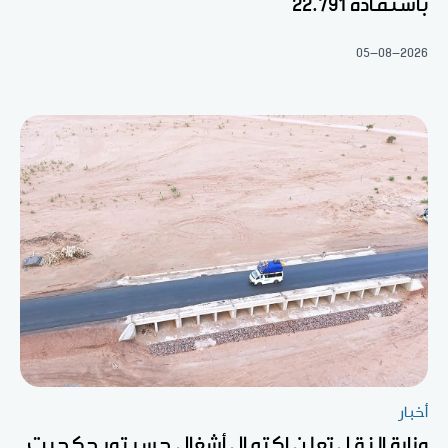
باستفادة 22.791
05-08-2026
أخبار
وزارة النقل تعلن اكتمال أشغال جسر تويجكجيت