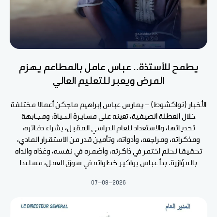
يطمح للأستذة.. عباس عامل بالمطاعم يهزم
المرض ويعبر للتعليم العالي
الأخبار (نواكشوط) - يمارس عباس إبراهيم ماجكن أعمالا مختلفة
خلال العطلة الصيفية، تعينه على مسايرة الحياة، ومجابهة
تحدياتها، والاستعداد للعام الدراسي المقبل، بشراء دفاتره،
ومذكراته، ومراجعه، وأدواته، وتأمين قدر من الاستقرار المادي،
تحقيقا لحلم اختمر في ذاكرته، وأضمره في نفسه، وغذاه والداه
بالمؤازرة. بدأ عباس بواكير خطواته في سوق العمل، مساعدا
07-08-2026