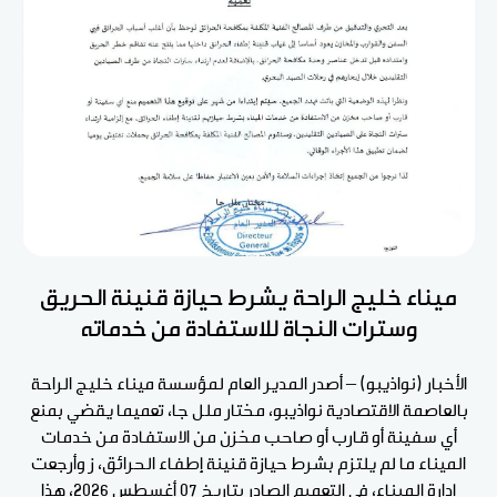
ميناء خليج الراحة يشرط حيازة قنينة الحريق
وسترات النجاة للاستفادة من خدماته
الأخبار (نواذيبو) – أصدر المدير العام لمؤسسة ميناء خليج الراحة
بالعاصمة الاقتصادية نواذيبو، مختار ملل جا، تعميما يقضي بمنع
أي سفينة أو قارب أو صاحب مخزن من الاستفادة من خدمات
الميناء ما لم يلتزم بشرط حيازة قنينة إطفاء الحرائق، ز وأرجعت
إدارة الميناء، في التعميم الصادر بتاريخ 07 أغسطس 2026، هذا