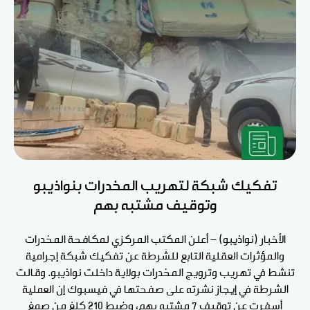
تفكيك شبكة لتهريب المخدرات بنواذيبو
وتوقيف مشتبه بهم
الأخبار (نواذيبو) - أعلن المكتب المركزي لمكافحة المخدرات
والمؤثرات العقلية التابع للشرطة عن تفكيك شبكة إجرامية
تنشط في تهريب وترويج المخدرات بولاية داخلت نواذيبو. وقالت
الشرطة في إيجاز نشرته على صفحتها في فيسبوك إن العملية
أسفرت عن توقيف 7 مشتبه بهم، وضبط 210 كلغ من صمغ