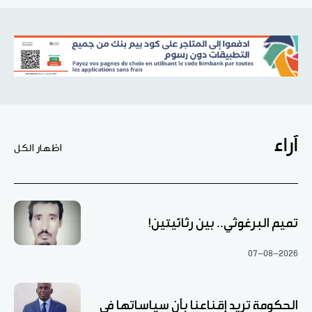
آراء
اظهار الكل
تميم البرغوثي.. بين رثائيتين!
07-08-2026
الحكومة تريد إقناعنا بأن سياساتها في