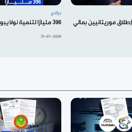
برامج
إطلاق موريتانيين بمالي
396 مليارًا لتنمية نواذيبو
31-07-2026