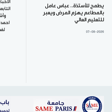
الأخبا
يطمح للأستذة.. عباس عامل
بالمطاعم يهزم المرض ويعبر
وأش
للتعليم العالي
احمدن
لغظ
07-08-2026