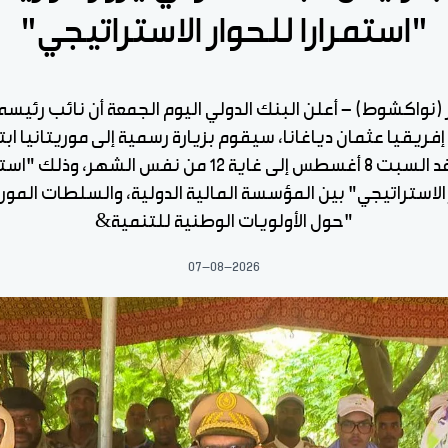
"استمرارا للحوار الاستراتيجي"
ر (نواكشوط) - أعلن البنك الدولي اليوم الجمعة أن نائب رئيسه
ريقيا عثمان دياغانا، سيقوم بزيارة رسمية إلى موريتانيا ابت
يوم غد السبت 8 أغسطس إلى غاية 12 من نفس الشهر، وذلك "
 الاستراتيجي" بين المؤسسة المالية الدولية، والسلطات الموري
"حول الأولويات الوطنية للتنمية&
07-08-2026