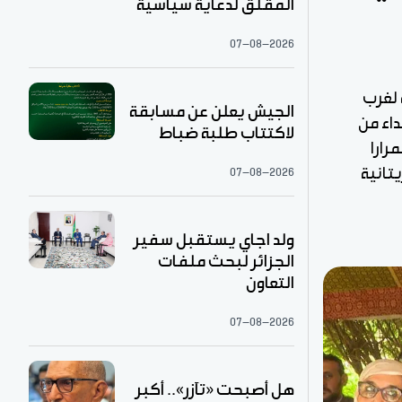
المقلق لدعاية سياسية
07-08-2026
 لغرب
الجيش يعلن عن مسابقة
داء من
لاكتتاب طلبة ضباط
استمرارا
تانية
07-08-2026
ولد اجاي يستقبل سفير
الجزائر لبحث ملفات
التعاون
07-08-2026
هل أصبحت «تآزر».. أكبر