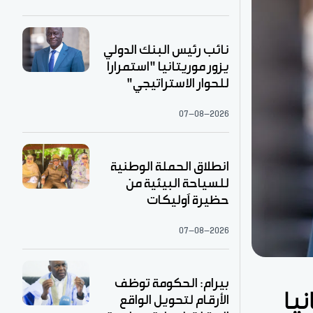
نائب رئيس البنك الدولي
يزور موريتانيا "استمرارا
للحوار الاستراتيجي"
07-08-2026
انطلاق الحملة الوطنية
للسياحة البيئية من
حظيرة آوليكات
07-08-2026
بيرام: الحكومة توظف
يا
الأرقام لتحويل الواقع