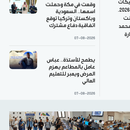
ليكات
وقعت في مكة وحملت
التابعة لمقاطعة واد الناقة، الحملة الوطنية للسياحة البيئية لسنة 2026.
اسمها.. السعودية
نت
وباكستان وتركيا توقع
اتفاقية دفاع مشترك
محمد
رة
07-08-2026
يطمح للأستذة.. عباس
عامل بالمطاعم يهزم
المرض ويعبر للتعليم
العالي
07-08-2026