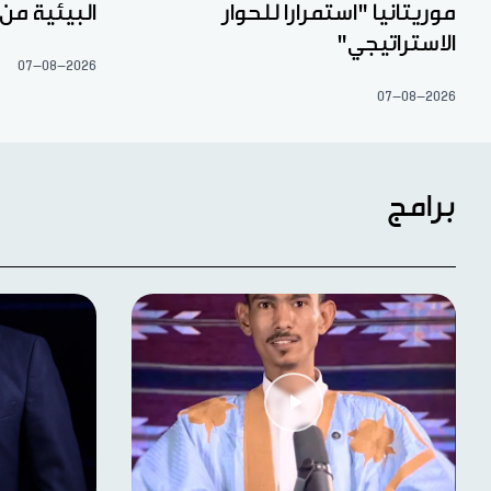
موريتانيا "استمرارا للحوار
البيئية من
الاستراتيجي"
07-08-2026
07-08-2026
برامج