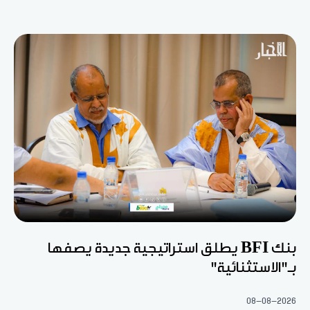
بنك BFI يطلق استراتيجية جديدة يصفها
بـ"الاستثنائية"
08-08-2026