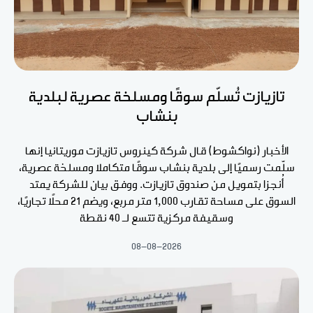
تازيازت تُسلّم سوقًا ومسلخة عصرية لبلدية
بنشاب
الأخبار (نواكشوط) قال شركة كينروس تازيازت موريتانيا إنها
سلّمت رسميًا إلى بلدية بنشاب سوقًا متكاملا ومسلخة عصرية،
أُنجزا بتمويل من صندوق تازيازت. ووفق بيان للشركة يمتد
السوق على مساحة تقارب 1,000 متر مربع، ويضم 21 محلًا تجاريًا،
وسقيفة مركزية تتسع لـ 40 نقطة
08-08-2026