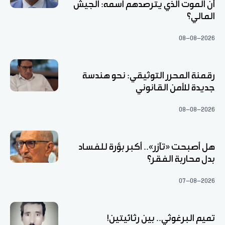
أن الموت الذي يترصدهم اسمه: الجيش
المالي؟
08-08-2026
رقمنة المحرر التوثيقي: نحو هندسة
جديدة للأمن القانوني
08-08-2026
هل أصبحت «تآزر».. أكبر بؤرة للفساد
بدل محاربة الفقر؟
07-08-2026
تميم البرغوثي.. بين رثائيتين!