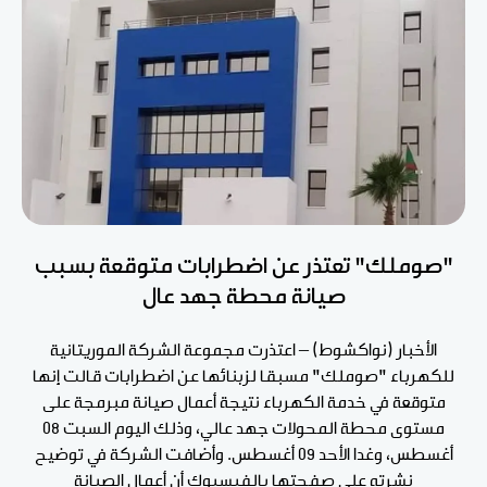
"صوملك" تعتذر عن اضطرابات متوقعة بسبب
صيانة محطة جهد عال
الأخبار (نواكشوط) – اعتذرت مجموعة الشركة الموريتانية
للكهرباء "صوملك" مسبقا لزبنائها عن اضطرابات قالت إنها
متوقعة في خدمة الكهرباء نتيجة أعمال صيانة مبرمجة على
مستوى محطة المحولات جهد عالي، وذلك اليوم السبت 08
أغسطس، وغدا الأحد 09 أغسطس. وأضافت الشركة في توضيح
نشرته على صفحتها بالفيسبوك أن أعمال الصيانة