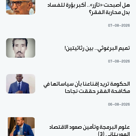
هل أصبحت «تآزر».. أكبر بؤرة للفساد
بدل محاربة الفقر؟
07-08-2026
تميم البرغوثي.. بين رثائيتين!
07-08-2026
الحكومة تريد إقناعنا بأن سياساتها في
مكافحة الفقر حققت نجاحا
06-08-2026
علوم البرمجة وتأمين صعود الاقتصاد
الموريتاني (3)