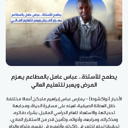
يطمح للأستذة.. عباس عامل بالمطاعم يهزم
المرض ويعبر للتعليم العالي
الأخبار (نواكشوط) - يمارس عباس إبراهيم ماجكن أعمالا مختلفة
خلال العطلة الصيفية، تعينه على مسايرة الحياة، ومجابهة
تحدياتها، والاستعداد للعام الدراسي المقبل، بشراء دفاتره،
ومذكراته، ومراجعه، وأدواته، وتأمين قدر من الاستقرار المادي،
تحقيقا لحلم اختمر في ذاكرته، وأضمره في نفسه، وغذاه والداه