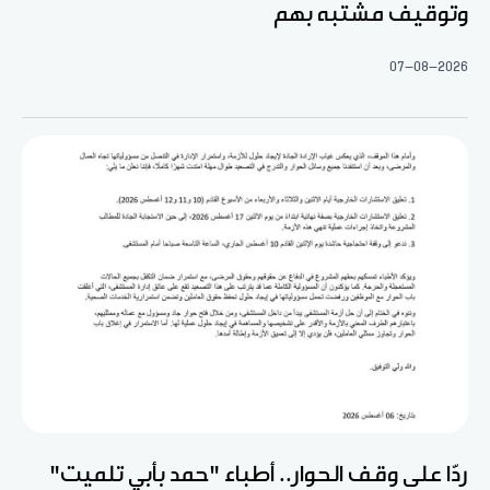
وتوقيف مشتبه بهم
07-08-2026
ردّا على وقف الحوار.. أطباء "حمد بأبي تلميت"