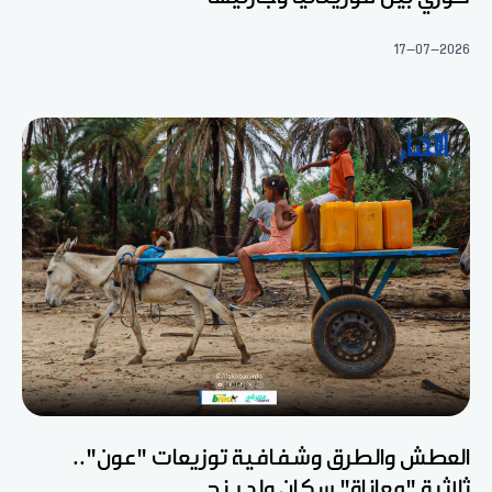
17-07-2026
العطش والطرق وشفافية توزيعات "عون"..
ثلاثية "معاناة" سكان ولد ينج