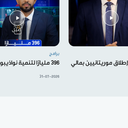
برامج
إطلاق موريتانيين بمالي
396 مليارًا لتنمية نواذيبو
31-07-2026