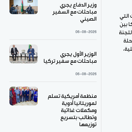
وزير الدفاع يجري
مباحثات مع السفير
 التي
الصيني
 بين
06-08-2026
للجنة
حلة
ية،
الوزير الأول يجري
مباحثات مع سفير تركيا
06-08-2026
منظمة أمريكية تسلم
لموريتانيا أدوية
ومكملات غذائية
وتطالب بتسريع
توزيعها