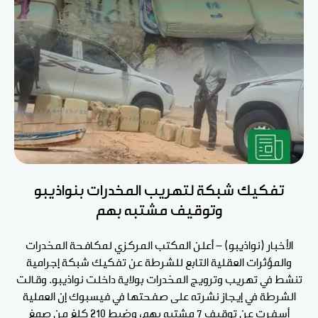
تفكيك شبكة لتهريب المخدرات بنواذيبو
وتوقيف مشتبه بهم
الأخبار (نواذيبو) - أعلن المكتب المركزي لمكافحة المخدرات
والمؤثرات العقلية التابع للشرطة عن تفكيك شبكة إجرامية
تنشط في تهريب وترويج المخدرات بولاية داخلت نواذيبو. وقالت
الشرطة في إيجاز نشرته على صفحتها في فيسبوك إن العملية
أسفرت عن توقيف 7 مشتبه بهم، وضبط 210 كلغ من صمغ