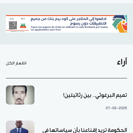
آراء
اظهار الكل
تميم البرغوثي.. بين رثائيتين!
07-08-2026
الحكومة تريد إقناعنا بأن سياساتها في