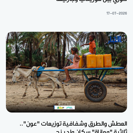
17-07-2026
العطش والطرق وشفافية توزيعات "عون"..
ثلاثية "معاناة" سكان ولد ينج