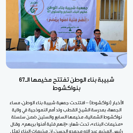
شبيبة بناء الوطن تفتتح مخيمها الـ67
بنواكشوط
الأخبار (نواكشوط) – افتتحت جمعية شبيبة بناء الوطن، مساء
الجمعة، بمدرسة الشيخ القطب ولد أمم النموذجية في ولاية
نواكشوط الشمالية، مخيمها السابع والستين ضمن سلسلة
«مخيمات البناء»، تحت شعار: «إنهم فتية آمنوا بربهم». وقال
رئيس المخيم عبد الله محمدو الحسن، إن مخيمات البناء تمثل