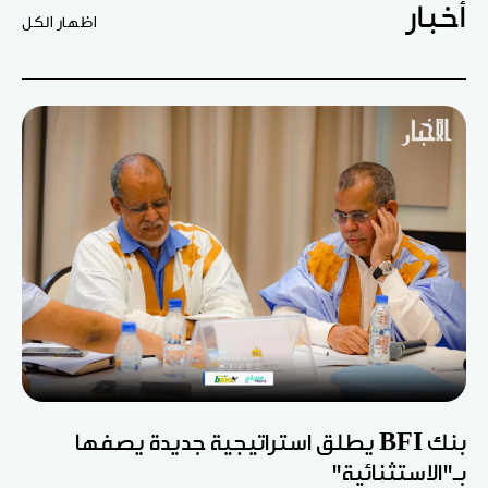
أخبار
اظهار الكل
بنك BFI يطلق استراتيجية جديدة يصفها
بـ"الاستثنائية"