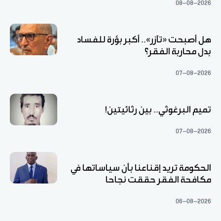
08-08-2026
هل أصبحت «تآزر».. أكبر بؤرة للفساد
بدل محاربة الفقر؟
07-08-2026
تميم البرغوثي.. بين رثائيتين!
07-08-2026
الحكومة تريد إقناعنا بأن سياساتها في
مكافحة الفقر حققت نجاحا
06-08-2026