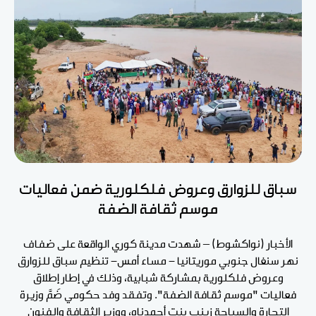
سباق للزوارق وعروض فلكلورية ضمن فعاليات
موسم ثقافة الضفة
الأخبار (نواكشوط) – شهدت مدينة كوري الواقعة على ضفاف
نهر سنغال جنوبي موريتانيا - مساء أمس- تنظيم سباق للزوارق
وعروض فلكلورية بمشاركة شبابية، وذلك في إطار إطلاق
فعاليات "موسم ثقافة الضفة". وتفقد وفد حكومي ضَمَّ وزيرة
التجارة والسياحة زينب بنت أحمدناه، ووزير الثقافة والفنون