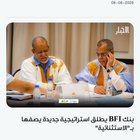
08-08-2026
بنك BFI يطلق استراتيجية جديدة يصفها
بـ"الاستثنائية"