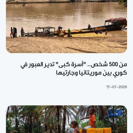
من 500 شخص.. "أسرة كبى" تدير العبور في
كوري بين موريتانيا وجارتيها
17-07-2026