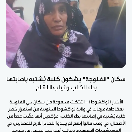
سكان "الفلوجة" يشكون كلبة يُشتبه بإصابتها
بداء الكلب وغياب اللقاح
الأخبار (نواكشوط) – اشتكت مجموعة من سكان حي الفلوجة
بمقاطعة عرفات في ولاية نواكشوط الجنوبية من استمرار خطر
كلبة يُشتبه في إصابتها بداء الكلب، مؤكدين أنها عضّت عدداً من
الأطفال، في وقت قالوا إنهم لم يجدوا اللقاح اللازم للمصابين، في
المستشفيات العمومية. وقالت آمنة بنت محمد، في تصريح