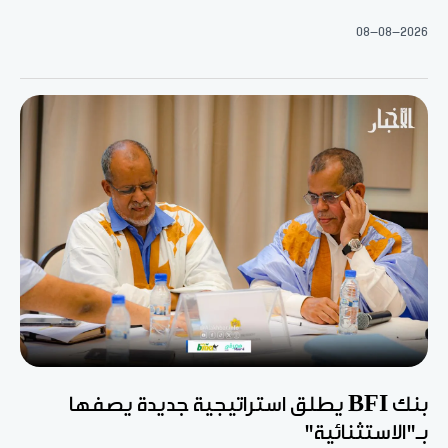
08-08-2026
بنك BFI يطلق استراتيجية جديدة يصفها
بـ"الاستثنائية"