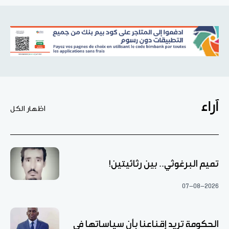
آراء
اظهار الكل
تميم البرغوثي.. بين رثائيتين!
07-08-2026
الحكومة تريد إقناعنا بأن سياساتها في