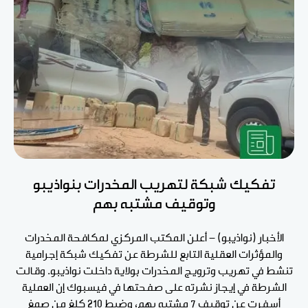
تفكيك شبكة لتهريب المخدرات بنواذيبو
وتوقيف مشتبه بهم
الأخبار (نواذيبو) - أعلن المكتب المركزي لمكافحة المخدرات
والمؤثرات العقلية التابع للشرطة عن تفكيك شبكة إجرامية
تنشط في تهريب وترويج المخدرات بولاية داخلت نواذيبو. وقالت
الشرطة في إيجاز نشرته على صفحتها في فيسبوك إن العملية
أسفرت عن توقيف 7 مشتبه بهم، وضبط 210 كلغ من صمغ