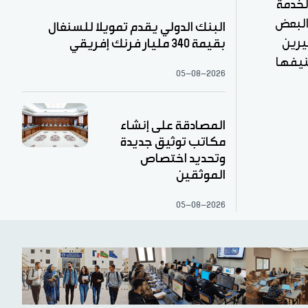
لخدمة
 البعض
البنك الدولي يقدم تمويلا للسنغال
يرين
بقيمة 340 مليار فرنك إفريقي
بتصنيفها
05-08-2026
المصادقة على إنشاء
مكاتب توثيق جديدة
وتحديد اختصاص
الموثقين
05-08-2026