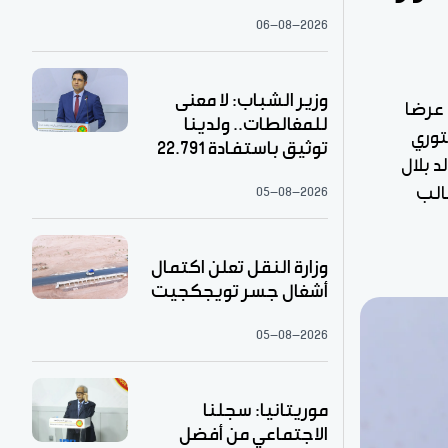
06-08-2026
وزير الشباب: لا معنى
 عرضا
للمغالطات.. ولدينا
توري
توثيق باستفادة 22.791
 بلال
طالب
05-08-2026
وزارة النقل تعلن اكتمال
أشغال جسر تويجكجيت
05-08-2026
موريتانيا: سجلنا
الاجتماعي من أفضل