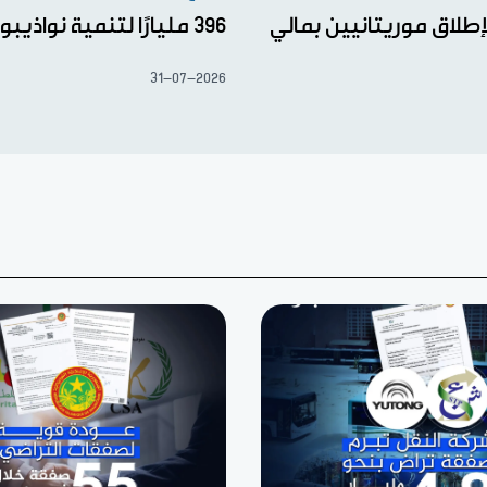
إطلاق موريتانيين بمالي
396 مليارًا لتنمية نواذيبو
31-07-2026