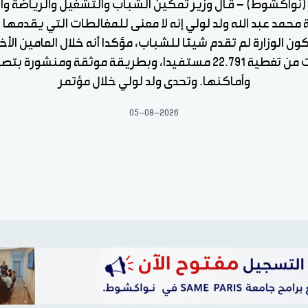
ر (نواكشوط) - قال وزير تمكين الشباب والتشغيل والرياضة وا
 محمد عبد الله ولد لولي إنه لا معنى للمغالطات التي يقدمها
ون الوزارة لم تقدم شيئا للشباب، مؤكدا أنه خلال العامين الأخ
تمكنت من تغطية 22.791 مستفيدا، وبطريقة موثقة ومنشورة 
وأماكنها. وتحدى ولد لولي خلال مؤتمر
05-08-2026