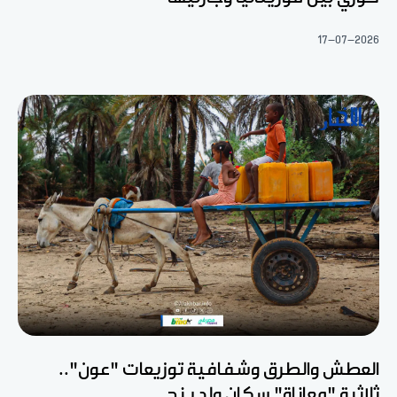
17-07-2026
العطش والطرق وشفافية توزيعات "عون"..
ثلاثية "معاناة" سكان ولد ينج