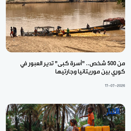
من 500 شخص.. "أسرة كبى" تدير العبور في
كوري بين موريتانيا وجارتيها
17-07-2026