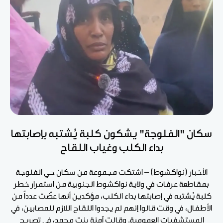
سكان "الفلوجة" يشكون كلبة يُشتبه بإصابتها
بداء الكلب وغياب اللقاح
الأخبار (نواكشوط) – اشتكت مجموعة من سكان حي الفلوجة
بمقاطعة عرفات في ولاية نواكشوط الجنوبية من استمرار خطر
كلبة يُشتبه في إصابتها بداء الكلب، مؤكدين أنها عضّت عدداً من
الأطفال، في وقت قالوا إنهم لم يجدوا اللقاح اللازم للمصابين، في
المستشفيات العمومية. وقالت آمنة بنت محمد، في تصريح