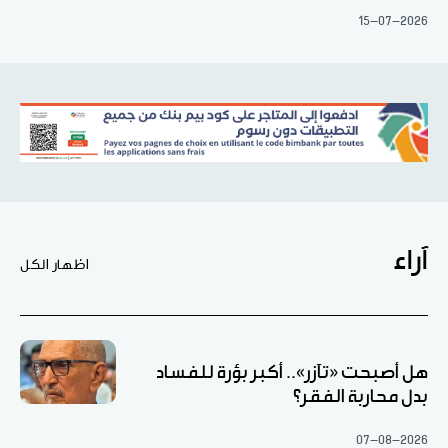
15-07-2026
آراء
اظهار الكل
هل أصبحت «تآزر».. أكبر بؤرة للفساد
بدل محاربة الفقر؟
07-08-2026