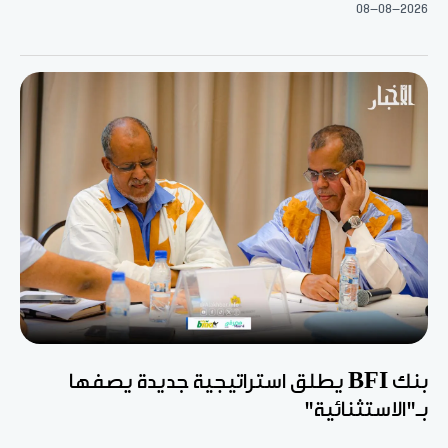
08-08-2026
بنك BFI يطلق استراتيجية جديدة يصفها
بـ"الاستثنائية"