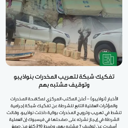
تفكيك شبكة لتهريب المخدرات بنواذيبو
وتوقيف مشتبه بهم
الأخبار (نواذيبو) - أعلن المكتب المركزي لمكافحة المخدرات
والمؤثرات العقلية التابع للشرطة عن تفكيك شبكة إجرامية
تنشط في تهريب وترويج المخدرات بولاية داخلت نواذيبو. وقالت
الشرطة في إيجاز نشرته على صفحتها في فيسبوك إن العملية
أسفرت عن توقيف 7 مشتبه بهم، وضبط 210 كلغ من صمغ