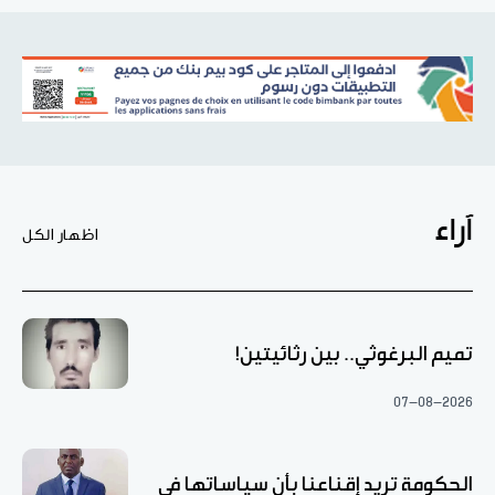
آراء
اظهار الكل
تميم البرغوثي.. بين رثائيتين!
07-08-2026
الحكومة تريد إقناعنا بأن سياساتها في